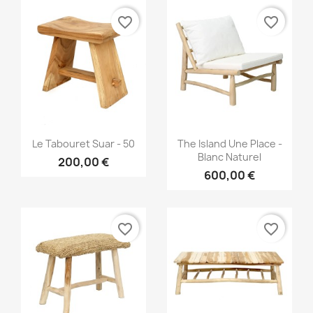
favorite_border
favorite_border
Aperçu rapide
Aperçu rapide


Le Tabouret Suar - 50
The Island Une Place -
Blanc Naturel
200,00 €
600,00 €
favorite_border
favorite_border