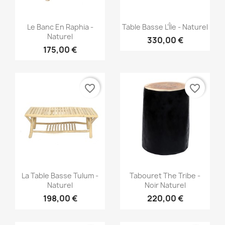
Aperçu rapide
Aperçu rapide


Le Banc En Raphia -
Table Basse L’Île - Naturel
Naturel
330,00 €
175,00 €
favorite_border
favorite_border
Aperçu rapide
Aperçu rapide


La Table Basse Tulum -
Tabouret The Tribe -
Naturel
Noir Naturel
198,00 €
220,00 €