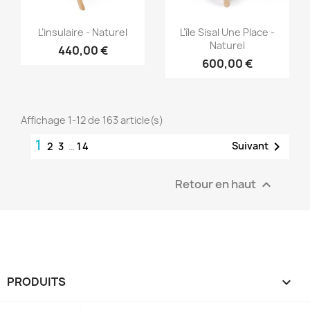
Aperçu rapide
Aperçu rapide


L’insulaire - Naturel
L’île Sisal Une Place -
Naturel
440,00 €
600,00 €
Affichage 1-12 de 163 article(s)
1

Suivant
2
3
…
14
Retour en haut

PRODUITS
