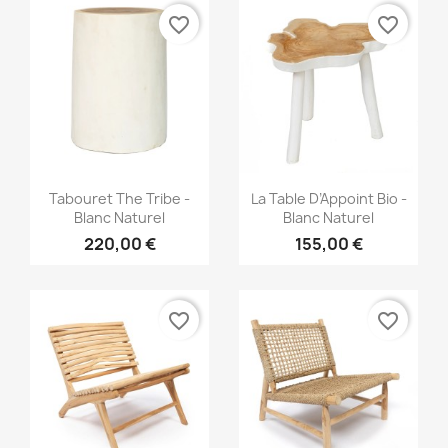
favorite_border
favorite_border
Aperçu rapide
Aperçu rapide


Tabouret The Tribe -
La Table D’Appoint Bio -
Blanc Naturel
Blanc Naturel
220,00 €
155,00 €
favorite_border
favorite_border