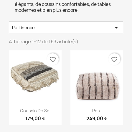
élégants, de coussins confortables, de tables
modernes et bien plus encore.

Pertinence
Affichage 1-12 de 163 article(s)
favorite_border
favorite_border
Aperçu rapide
Aperçu rapide


Coussin De Sol
Pouf
179,00 €
249,00 €