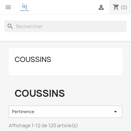
shopping_cart


(0)
search
COUSSINS
COUSSINS

Pertinence
Affichage 1-12 de 120 article(s)