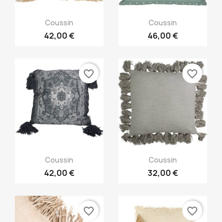
Aperçu rapide
Aperçu rapide


Coussin
Coussin
42,00 €
46,00 €
favorite_border
favorite_border
Aperçu rapide
Aperçu rapide


Coussin
Coussin
42,00 €
32,00 €
favorite_border
favorite_border