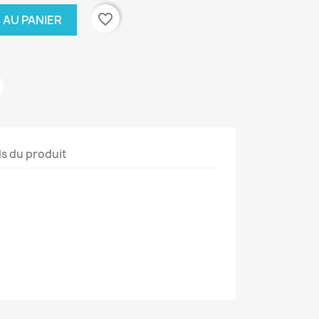
favorite_border
 AU PANIER
ls du produit