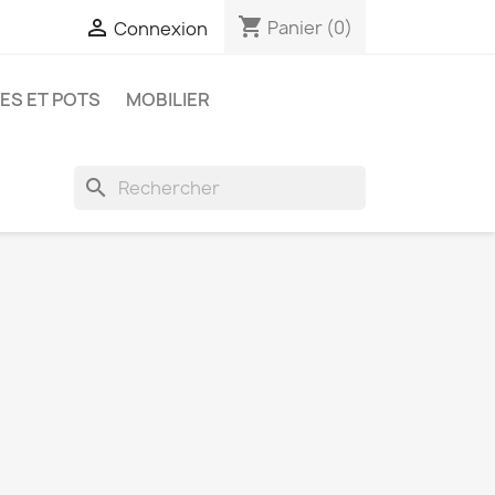
shopping_cart

Panier
(0)
Connexion
ES ET POTS
MOBILIER
search