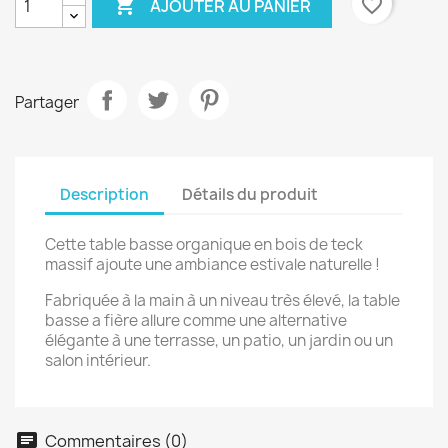

favorite_border
AJOUTER AU PANIER
Partager
Description
Détails du produit
Cette table basse organique en bois de teck
massif ajoute une ambiance estivale naturelle !
Fabriquée à la main à un niveau très élevé, la table
basse a fière allure comme une alternative
élégante à une terrasse, un patio, un jardin ou un
salon intérieur.
Commentaires (0)