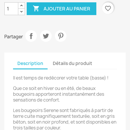

favorite_border
AJOUTER AU PANIER
Partager
Description
Détails du produit
Il est temps de redécorer votre table (basse) !
Que ce soit en hiver ou en été, de beaux
bougeoirs apporteront instantanément des
sensations de confort.
Les bougeoirs Serene sont fabriqués à partir de
terre cuite magnifiquement texturée, soit en gris
béton, soit en noir profond, et sont disponibles en
trois tailles par couleur.