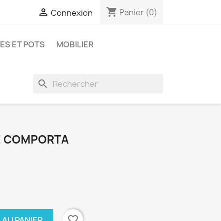
shopping_cart

Panier
(0)
Connexion
ES ET POTS
MOBILIER
search
CE COMPORTA
favorite_border
 AU PANIER