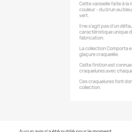
Cette vaisselle faite à l
couleur - du brun au bl
vert.
Il ne s’agit pas d’un défa
caractéristique unique d
fabrication.
La collection Comporta es
glaçure craquelée.
Cette finition est connue
craquelures avec chaque 
Ces craquelures font don
collection.
Aucun avis n'a été publié pour le moment.