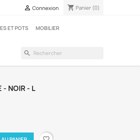
shopping_cart

Panier
(0)
Connexion
ES ET POTS
MOBILIER
search
- NOIR - L
favorite_border
 AU PANIER