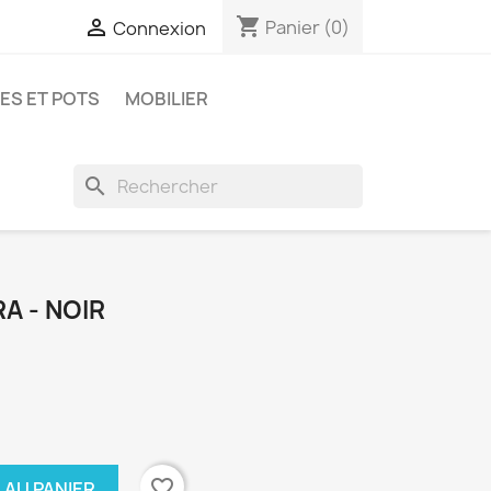
shopping_cart

Panier
(0)
Connexion
ES ET POTS
MOBILIER
search
A - NOIR
favorite_border
 AU PANIER