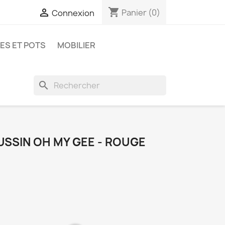
shopping_cart

Panier
(0)
Connexion
ES ET POTS
MOBILIER
search
USSIN OH MY GEE - ROUGE