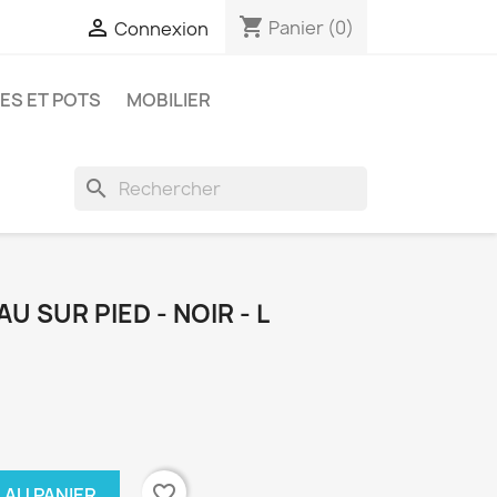
shopping_cart

Panier
(0)
Connexion
ES ET POTS
MOBILIER
search
 SUR PIED - NOIR - L
favorite_border
 AU PANIER