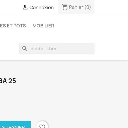
shopping_cart

Panier
(0)
Connexion
ES ET POTS
MOBILIER
search
BA 25
favorite_border
 AU PANIER