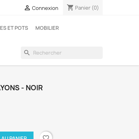
shopping_cart

Panier
(0)
Connexion
ES ET POTS
MOBILIER
search
YONS - NOIR
favorite_border
 AU PANIER